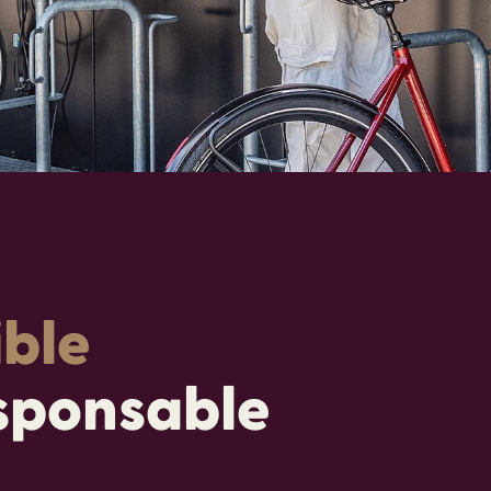
ible
esponsable