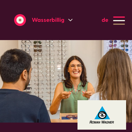
Wasserbillig
de
Grevenmacher