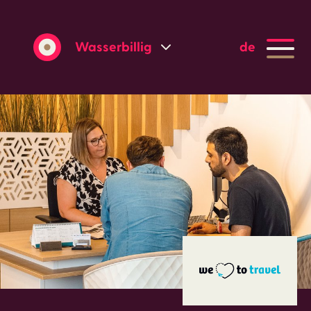
Wasserbillig
de
Grevenmacher