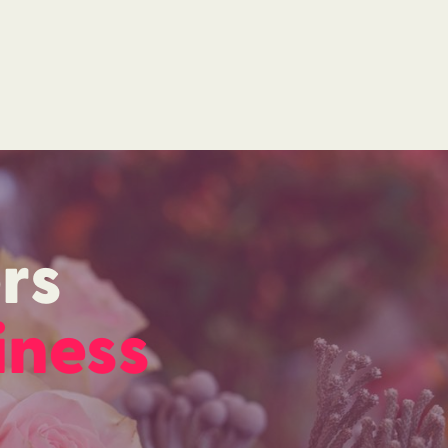
rs
iness