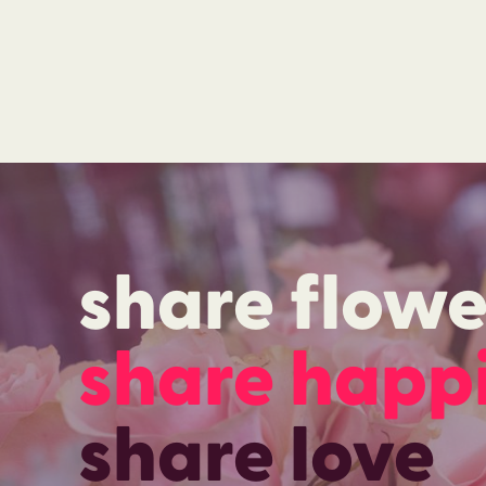
share flowe
share happ
share love