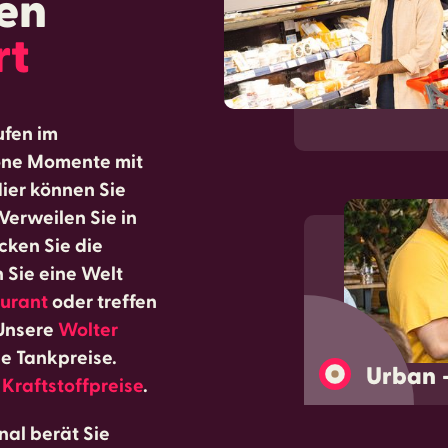
en
rt
ufen im
höne Momente mit
ier können Sie
erweilen Sie in
cken Sie die
n Sie eine Welt
urant
oder treffen
 Unsere
Wolter
ge Tankpreise.
Urban 
 Kraftstoffpreise
.
al berät Sie