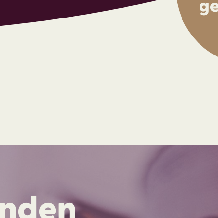
ge
inden