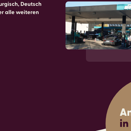
urgisch, Deutsch
er alle weiteren
An
in