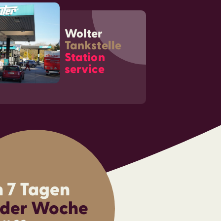
Wolter
Tankstelle
Station
service
 7 Tagen
 der Woche