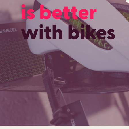
is better
with bikes