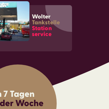
Wolter
Tankstelle
Station
service
 7 Tagen
 der Woche