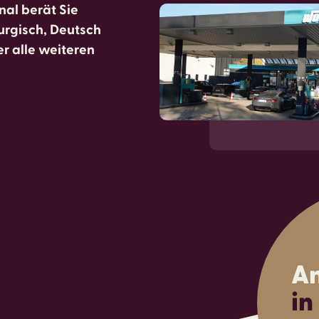
al berät Sie
urgisch, Deutsch
er alle weiteren
An
in