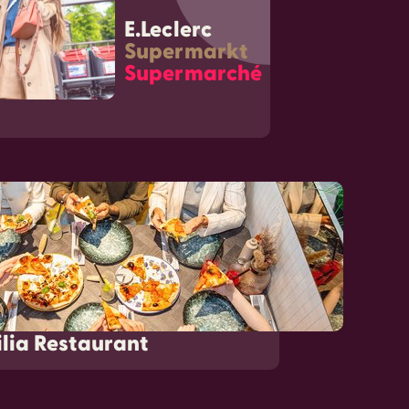
E.Leclerc
Supermarkt
Supermarché
lia Restaurant