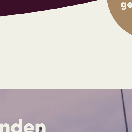
ge
inden